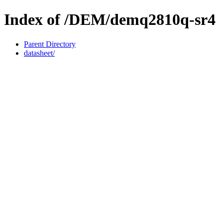
Index of /DEM/demq2810q-sr4
Parent Directory
datasheet/