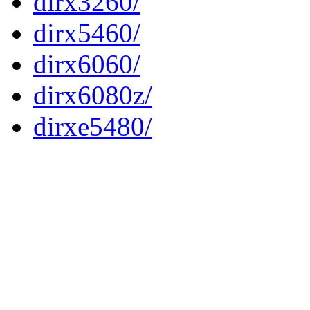
dirx3260/
dirx5460/
dirx6060/
dirx6080z/
dirxe5480/