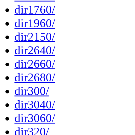
dir1760/
dir1960/
dir2150/
dir2640/
dir2660/
dir2680/
dir300/
dir3040/
dir3060/
dir320/