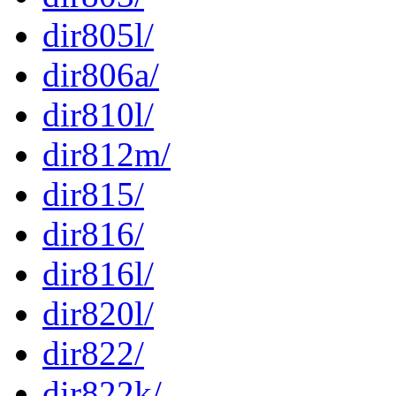
dir805l/
dir806a/
dir810l/
dir812m/
dir815/
dir816/
dir816l/
dir820l/
dir822/
dir822k/