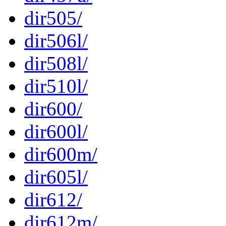
dir505/
dir506l/
dir508l/
dir510l/
dir600/
dir600l/
dir600m/
dir605l/
dir612/
dir612m/